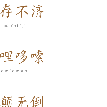
bù cún bù jì
duō lǐ duō suo