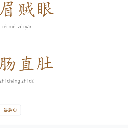
zéi méi zéi yǎn
zhí cháng zhí dù
最后页