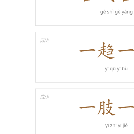
gè shì gè yàng
成语
yī qū yī bù
成语
yī zhī yī jié