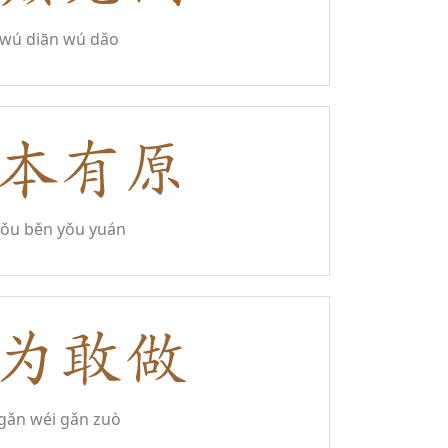
wú diān wú dǎo
yǒu běn yǒu yuán
gǎn wéi gǎn zuò