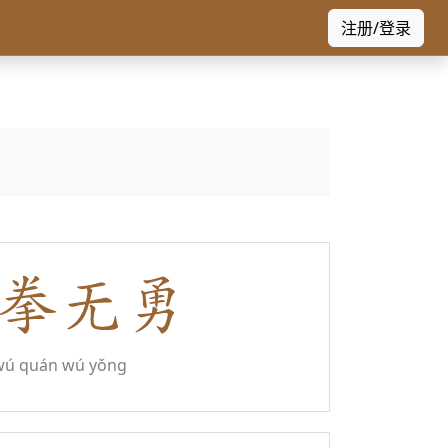
注册/登录
wú quán wú yǒng