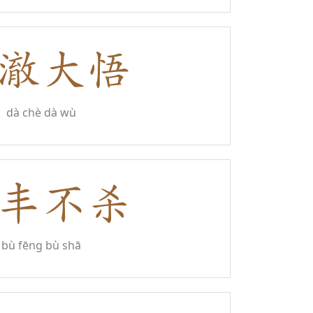
dà chè dà wù
bù fēng bù shā