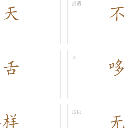
成语
词
é
成语