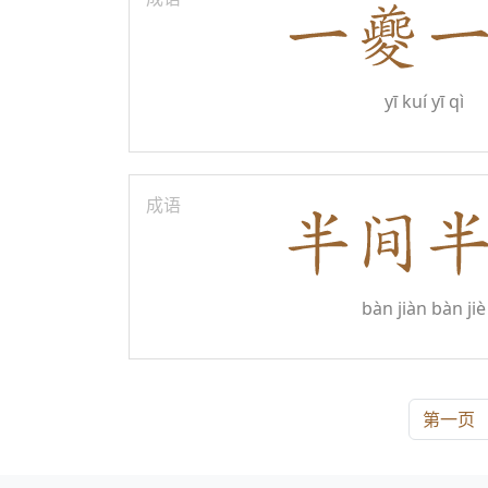
yī kuí yī qì
成语
bàn jiàn bàn jiè
第一页