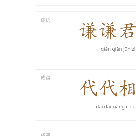
成语
qiān qiān jūn zǐ
成语
dài dài xiāng chu
成语