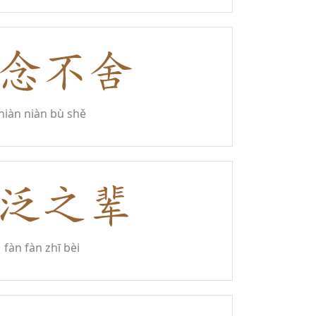
niàn niàn bù shě
fàn fàn zhī bèi