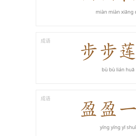
miàn miàn xiāng 
成语
bù bù lián huā
成语
yíng yíng yī shu