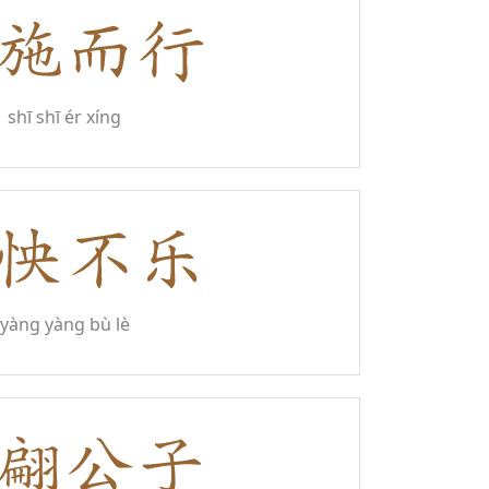
shī shī ér xíng
yàng yàng bù lè