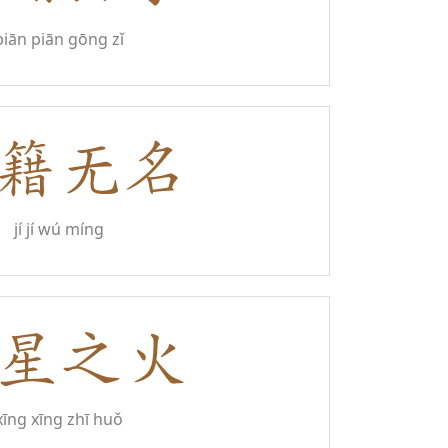
piān piān gōng zǐ
jí jí wú míng
xīng xīng zhī huǒ