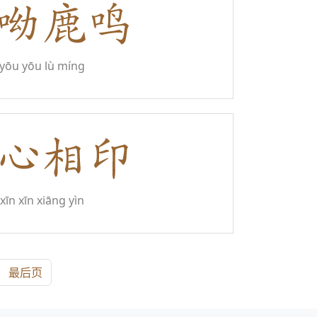
yōu yōu lù míng
xīn xīn xiāng yìn
最后页