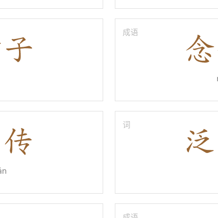
成语
词
án
成语