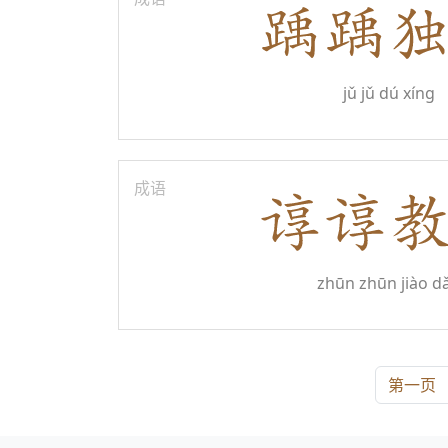
jǔ jǔ dú xíng
成语
zhūn zhūn jiào d
第一页