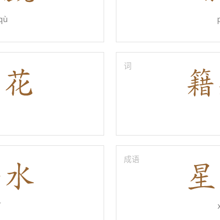
qù
词
成语
ǐ