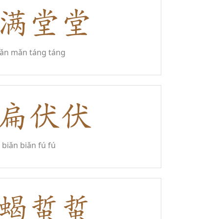
ǎn mǎn táng táng
biǎn biǎn fú fú