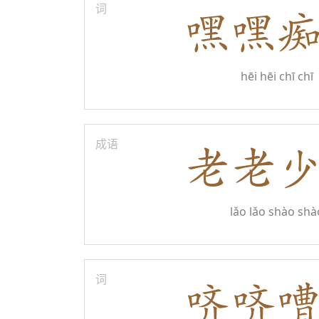
词
hēi hēi chī chī
成语
lǎo lǎo shào shà
词