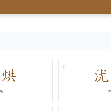
词
ng
y