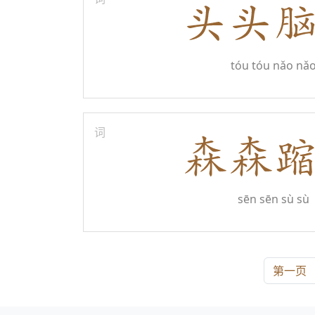
tóu tóu nǎo nǎ
词
sēn sēn sù sù
第一页