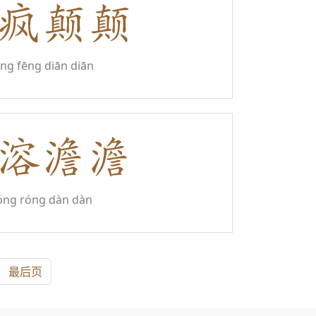
ēng fēng diān diān
óng róng dàn dàn
最后页