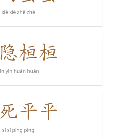
xiē xiē zhē zhē
ǐn yǐn huán huán
sǐ sǐ píng píng