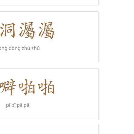
òng dòng zhú zhú
pī pī pā pā