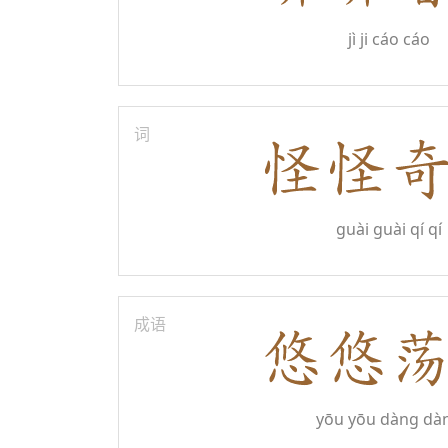
jì ji cáo cáo
词
guài guài qí qí
成语
yōu yōu dàng dà