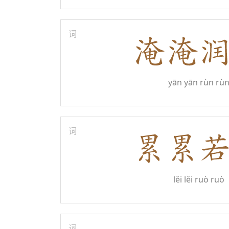
词
yān yān rùn rù
词
lěi lěi ruò ruò
词