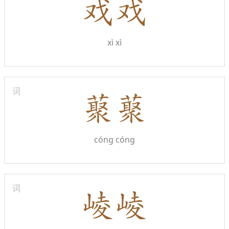
xì xì
词
cóng cóng
词