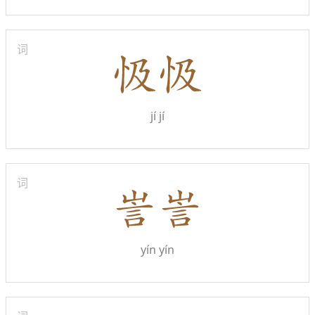
词
jí jí
词
yín yín