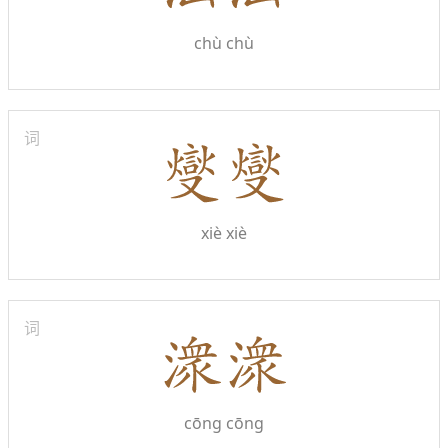
chù chù
词
xiè xiè
词
cōng cōng