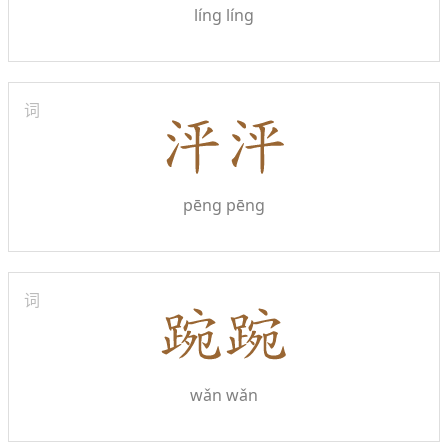
líng líng
词
pēng pēng
词
wǎn wǎn