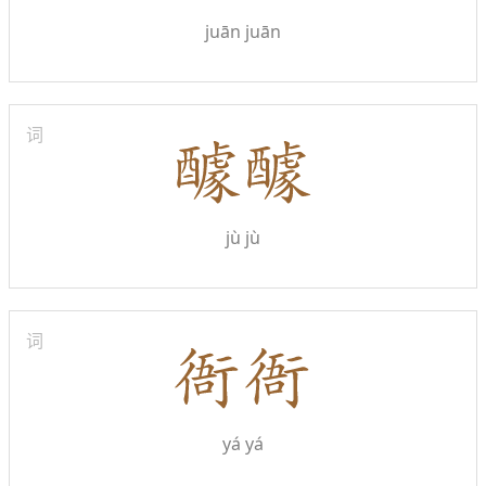
juān juān
词
jù jù
词
yá yá