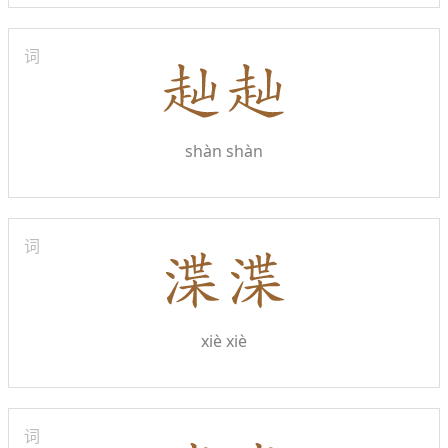
词
shàn shàn
词
xiè xiè
词