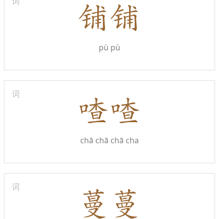
词
pù pù
词
chā chā
chā cha
词