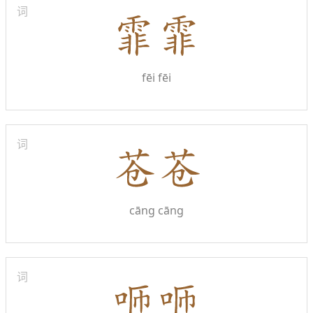
词
fēi fēi
词
cāng cāng
词