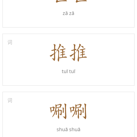
zā zā
词
tuī tuī
词
shuā shuā