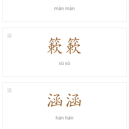
màn màn
词
sù sù
词
hán hán