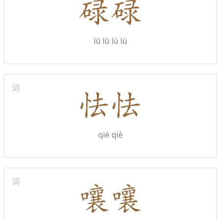
lū lū
lù lù
词
qiè qiè
词