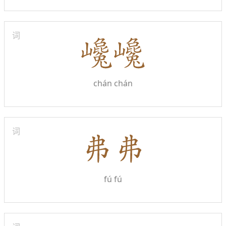
词
chán chán
词
fú fú