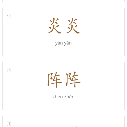
词
yán yán
词
zhèn zhèn
词