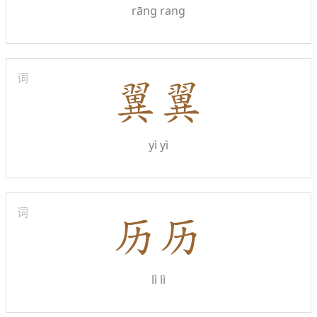
rāng rang
词
yì yì
词
lì lì