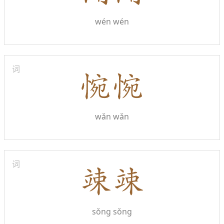
wén wén
词
wǎn wǎn
词
sǒng sǒng