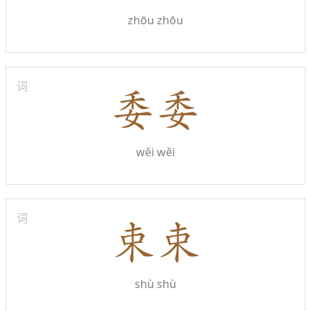
zhōu zhōu
词
wěi wěi
词
shù shù