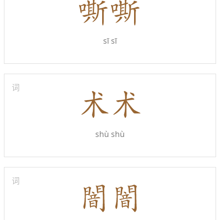
sī sī
词
shù shù
词