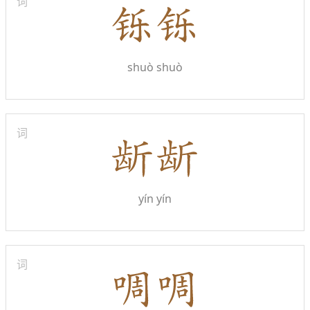
词
shuò shuò
词
yín yín
词