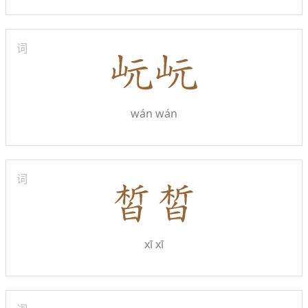
词
wán wán
词
xī xī