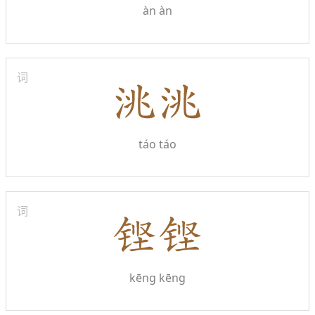
àn àn
词
táo táo
词
kēng kēng