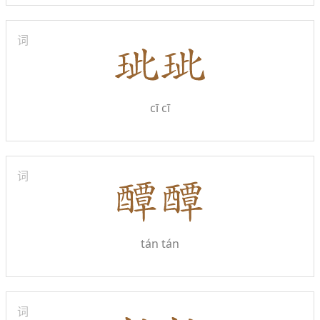
词
cī cī
词
tán tán
词