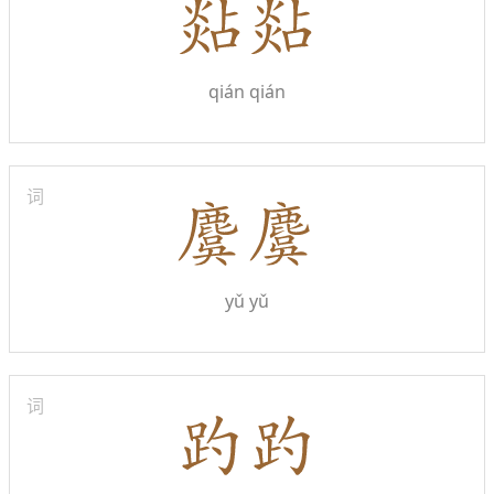
qián qián
词
yǔ yǔ
词