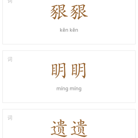
词
kěn kěn
词
míng míng
词