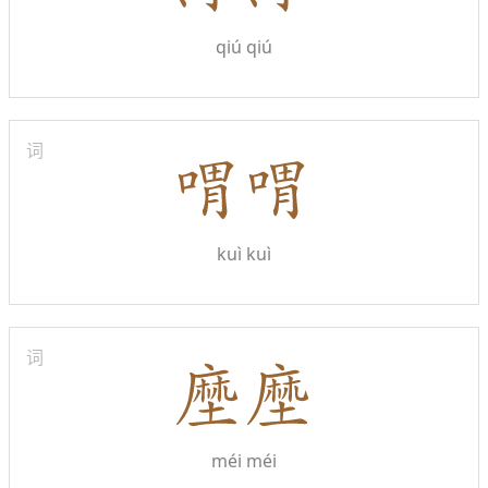
qiú qiú
词
kuì kuì
词
méi méi