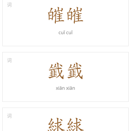
词
cuǐ cuǐ
词
xiān xiān
词