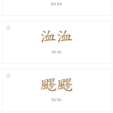
bō bō
词
xù xù
词
liù liù