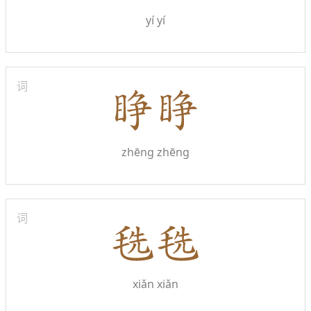
yí yí
词
zhēng zhēng
词
xiǎn xiǎn