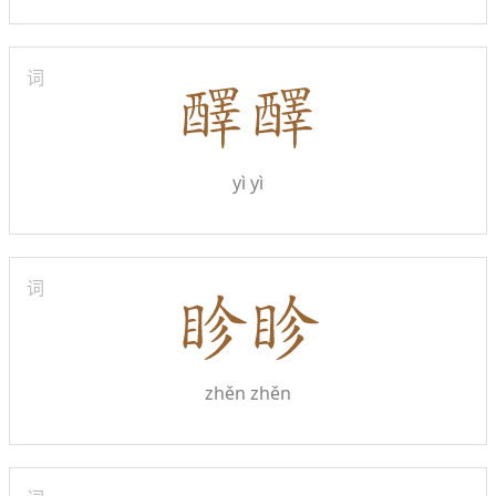
词
yì yì
词
zhěn zhěn