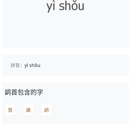
拼音：
yì shǒu
鹢首包含的字
首
鷁
鹢