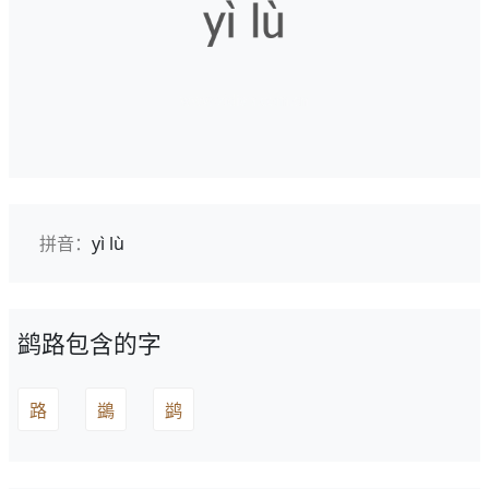
拼音：
yì lù
鹢路包含的字
路
鷁
鹢