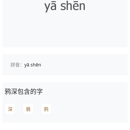
拼音：
yā shēn
鸦深包含的字
深
鴉
鸦