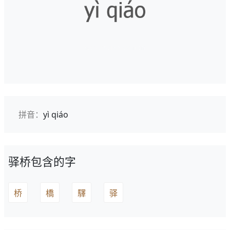
拼音：
yì qiáo
驿桥包含的字
桥
橋
驛
驿