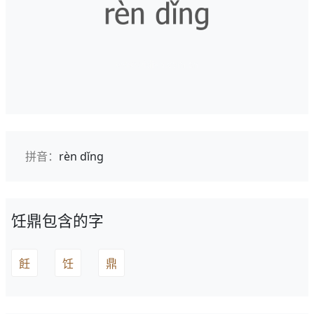
拼音：
rèn dǐng
饪鼎包含的字
飪
饪
鼎