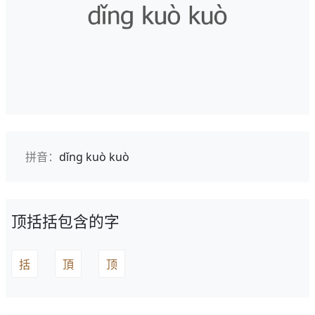
拼音：
dǐng kuò kuò
顶括括包含的字
括
頂
顶