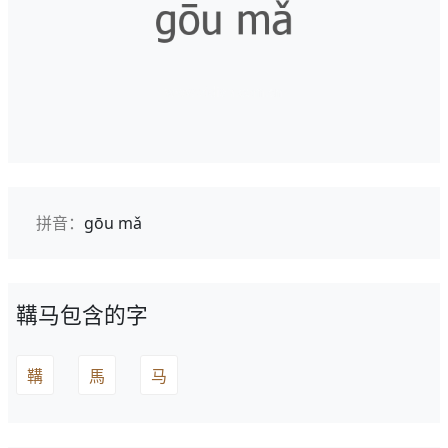
拼音：
gōu mǎ
鞲马包含的字
鞲
馬
马