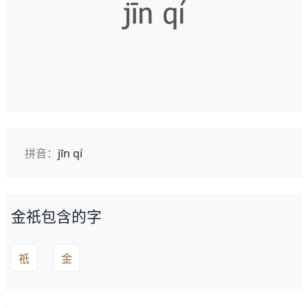
拼音：
jīn qí
金祇包含的字
祇
金