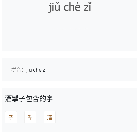
拼音：
jiǔ chè zǐ
酒掣子包含的字
子
掣
酒