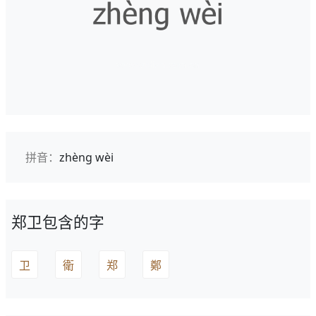
拼音：
zhèng wèi
郑卫包含的字
卫
衛
郑
鄭