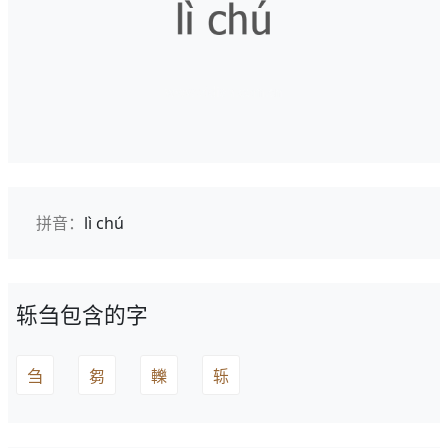
拼音：
lì chú
轹刍包含的字
刍
芻
轢
轹