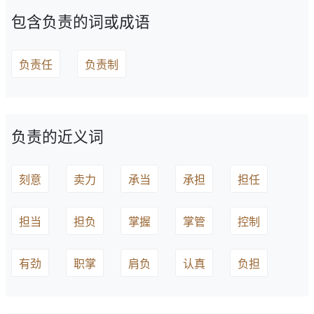
包含负责的词或成语
负责任
负责制
负责的近义词
刻意
卖力
承当
承担
担任
担当
担负
掌握
掌管
控制
有劲
职掌
肩负
认真
负担