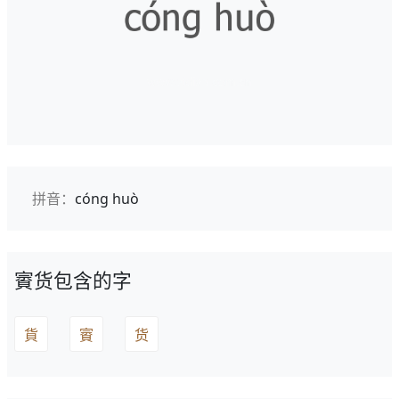
拼音：
cóng huò
賨货包含的字
貨
賨
货