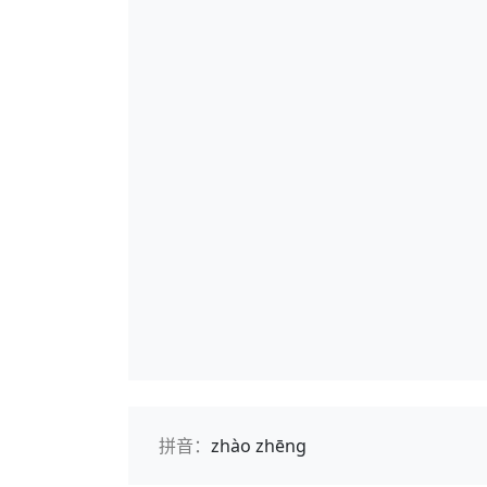
拼音：
zhào zhēng