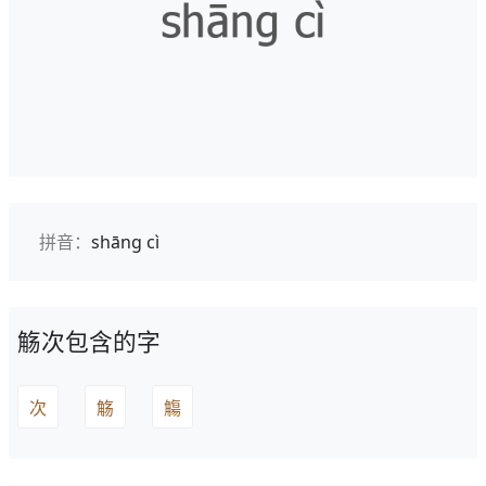
拼音：
shāng cì
觞次包含的字
次
觞
觴