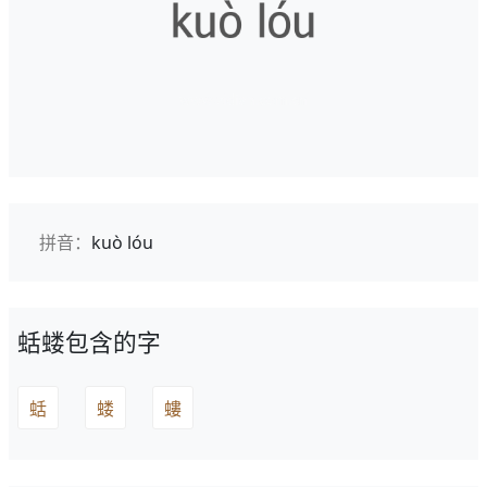
拼音：
kuò lóu
蛞蝼包含的字
蛞
蝼
螻