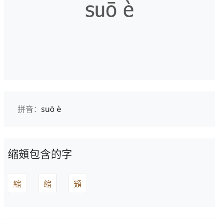
拼音：
suō è
缩頞包含的字
縮
缩
頞