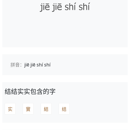
拼音：
jiē jiē shí shí
结结实实包含的字
实
實
結
结