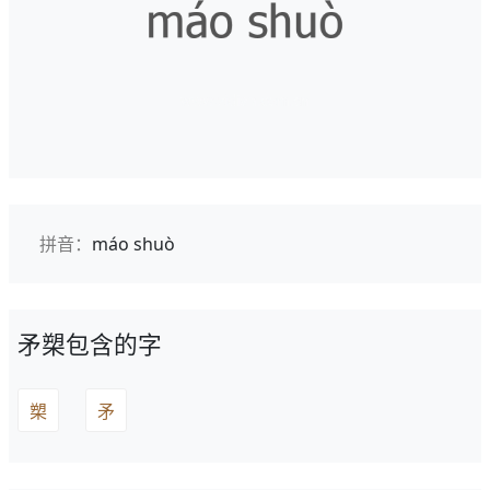
拼音：
máo shuò
矛槊包含的字
槊
矛