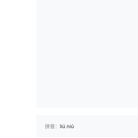
拼音：
liú niú