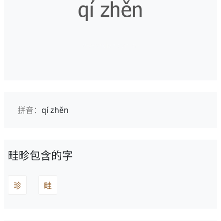
拼音：
qí zhěn
畦畛包含的字
畛
畦