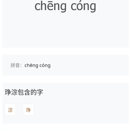
拼音：
chēng cóng
琤淙包含的字
淙
琤