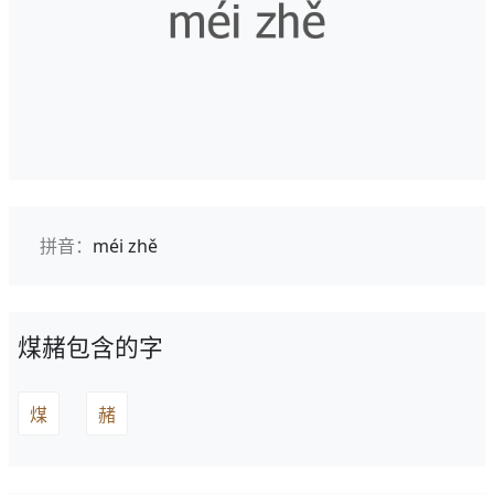
拼音：
méi zhě
煤赭包含的字
煤
赭