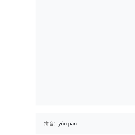
拼音：
yóu pán