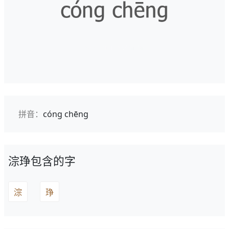
拼音：
cóng chēng
淙琤包含的字
淙
琤