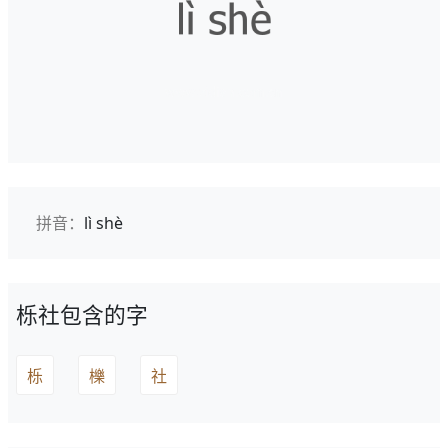
拼音：
lì shè
栎社包含的字
栎
櫟
社