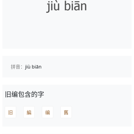
拼音：
jiù biān
旧编包含的字
旧
編
编
舊