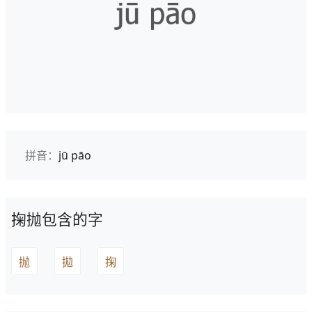
拼音：
jū pāo
掬抛包含的字
抛
拋
掬