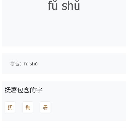
拼音：
fǔ shǔ
抚署包含的字
抚
撫
署