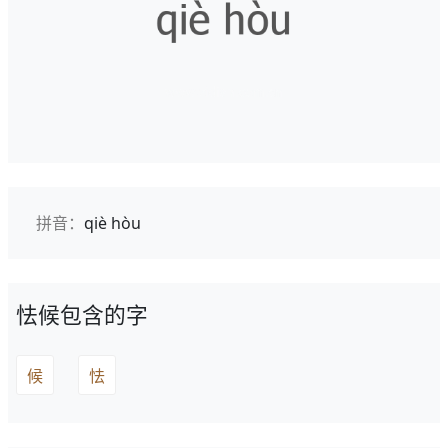
拼音：
qiè hòu
怯候包含的字
候
怯