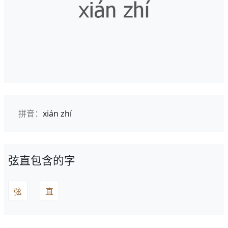
拼音：
xián zhí
弦直包含的字
弦
直