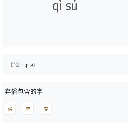
拼音：
qì sú
弃俗包含的字
俗
弃
棄