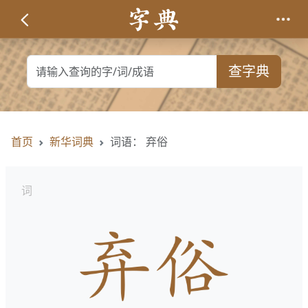
查字典
首页
新华词典
词语： 弃俗
词