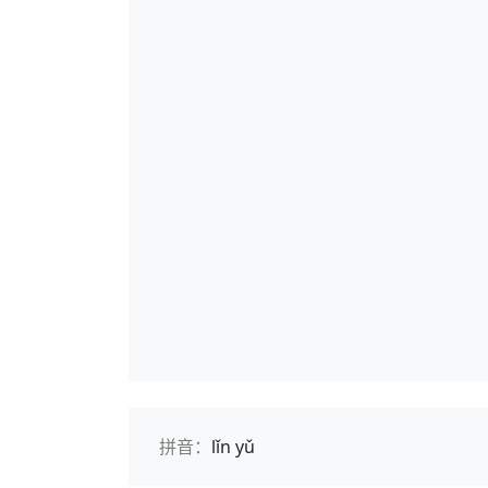
拼音：
lǐn yǔ