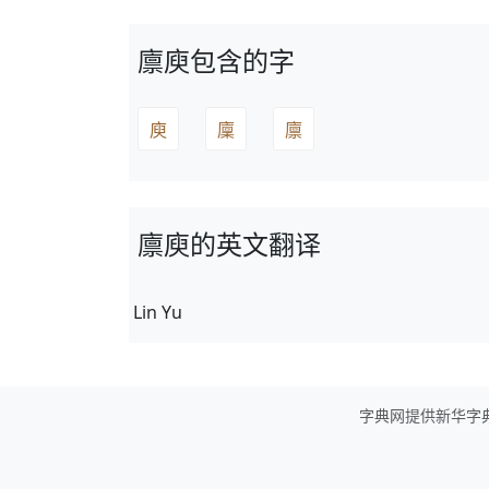
廪庾包含的字
庾
廩
廪
廪庾的英文翻译
Lin Yu
字典网提供新华字