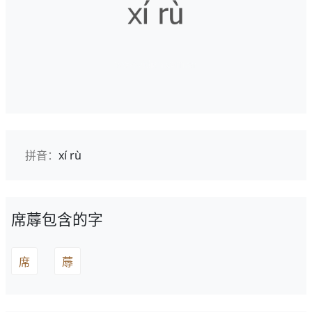
拼音：
xí rù
席蓐包含的字
席
蓐