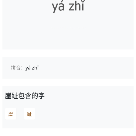
拼音：
yá zhǐ
崖趾包含的字
崖
趾