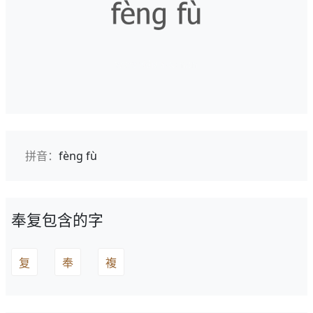
拼音：
fèng fù
奉复包含的字
复
奉
複