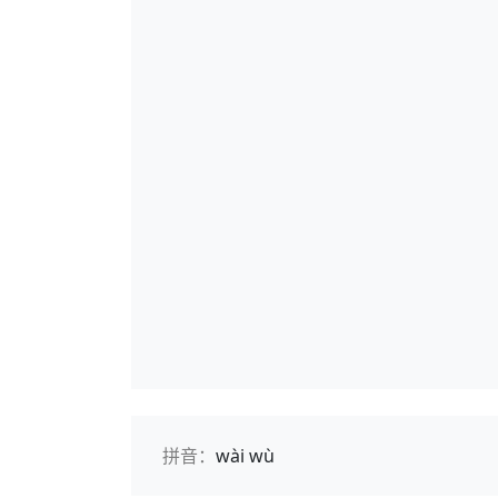
拼音：
wài wù