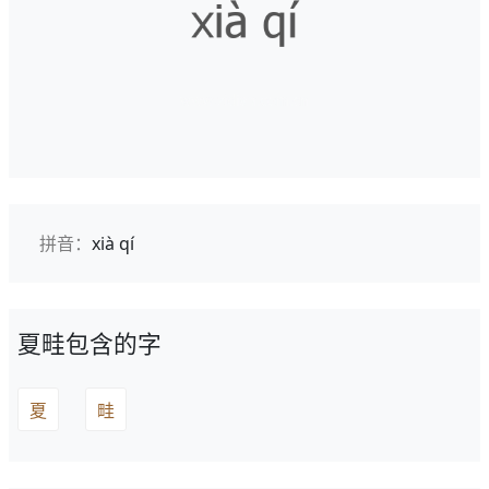
拼音：
xià qí
夏畦包含的字
夏
畦