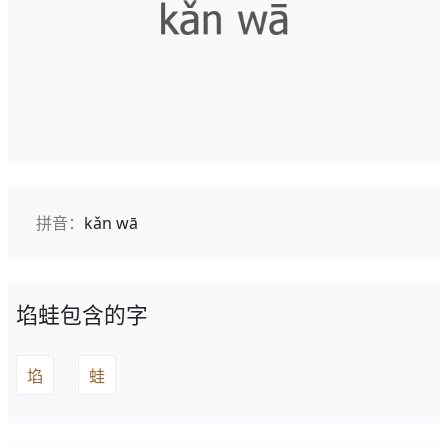
拼音：
kǎn wā
埳蛙包含的字
埳
蛙