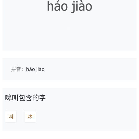
拼音：
háo jiào
嗥叫包含的字
叫
嗥