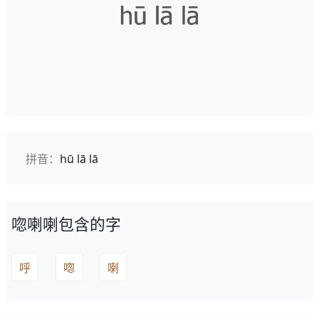
拼音：
hū lā lā
唿喇喇包含的字
呼
唿
喇