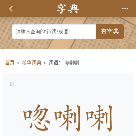
查字典
首页
新华词典
词语： 唿喇喇
词