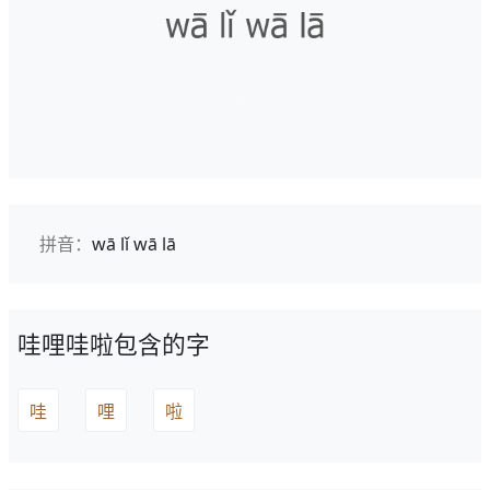
拼音：
wā lǐ wā lā
哇哩哇啦包含的字
哇
哩
啦