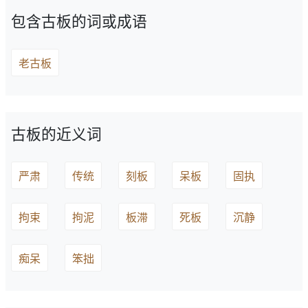
包含古板的词或成语
老古板
古板的近义词
严肃
传统
刻板
呆板
固执
拘束
拘泥
板滞
死板
沉静
痴呆
笨拙